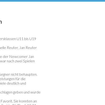
n
ersklassen U11 bis U19
elle Reuter, Jan Reuter
elte der Newcomer Jan
 war nach zwei Spielen
 Gegner nicht behaupten.
eistungen für die
iele deutlich und
eschlagen geben und wurde
avorit. Sie konnten an