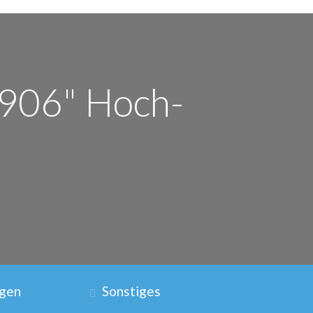
1906" Hoch-
ngen
Sonstiges