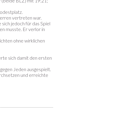
r (beide BLZ) mit 19:21;
Podestplatz.
Herren vertreten war.
sich jedoch für das Spiel
en musste. Er verlor in
chten ohne wirklichen
erte sich damit den ersten
gegen Jeden ausgespielt.
rchsetzen und erreichte