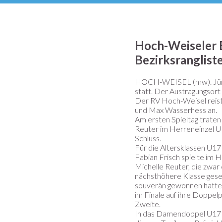
Hoch-Weiseler B
Bezirksranglist
HOCH-WEISEL (mw). Jüngst
statt. Der Austragungsort
Der RV Hoch-Weisel reiste
und Max Wasserhess an.
Am ersten Spieltag traten
Reuter im Herreneinzel U1
Schluss.
Für die Altersklassen U17
Fabian Frisch spielte im 
Michelle Reuter, die zwar 
nächsthöhere Klasse geset
souverän gewonnen hatte
im Finale auf ihre Doppel
Zweite.
In das Damendoppel U17 s