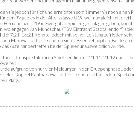
t gerecht werden und unterlagen im Halbfinale gegen Kelsch / Tami
eden sie jedoch für sich und erreichten somit immerhin noch einen 
ür den RV gab es in der Altersklasse U19, wo man gleich mit drei 
im Herreneinzel U19 in zwei guten Spielen geschlagen geben, konnte 
en, wo er gegen Jan Mundschau (TSV Eintracht Stadtallendorf) spiel
:16; 7:21; 16:21, konnte jedoch mit seiner Leistung zufrieden sein.
 auch Max Wasserhess konnten sich besser behaupten. Beide errei
 das Aufeinandertreffen beider Spieler unausweichlich wurde.
staunlich unspektakulären Spiel deutlich mit 21:11; 21:12 und sich
Zweiter.
de aufgrund von nur vier Meldungen in der Gruppenphase Jeder 
iseler Doppel Kanthak/Wasserhess konnte sich in jedem Spiel du
en Platz.