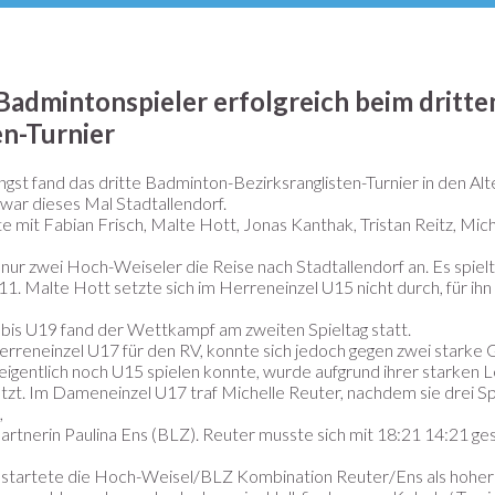
admintonspieler erfolgreich beim dritte
en-Turnier
 fand das dritte Badminton-Bezirksranglisten-Turnier in den Alt
 war dieses Mal Stadtallendorf.
 mit Fabian Frisch, Malte Hott, Jonas Kanthak, Tristan Reitz, Mich
 nur zwei Hoch-Weiseler die Reise nach Stadtallendorf an. Es spi
1. Malte Hott setzte sich im Herreneinzel U15 nicht durch, für ihn
 bis U19 fand der Wettkampf am zweiten Spieltag statt.
Herreneinzel U17 für den RV, konnte sich jedoch gegen zwei starke
eigentlich noch U15 spielen konnte, wurde aufgrund ihrer starken L
zt. Im Dameneinzel U17 traf Michelle Reuter, nachdem sie drei Sp
,
partnerin Paulina Ens (BLZ). Reuter musste sich mit 18:21 14:21 g
tartete die Hoch-Weisel/BLZ Kombination Reuter/Ens als hoher F