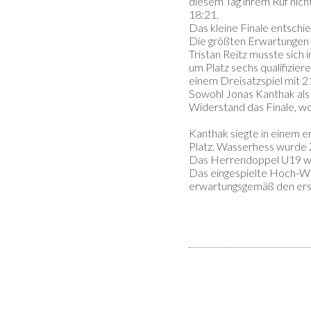
diesem Tag ihrem Ruf nich
18:21.
Das kleine Finale entschi
Die größten Erwartungen f
Tristan Reitz musste sich 
um Platz sechs qualifizier
einem Dreisatzspiel mit 21
Sowohl Jonas Kanthak als
Widerstand das Finale, wo
Kanthak siegte in einem er
Platz. Wasserhess wurde 
Das Herrendoppel U19 wur
Das eingespielte Hoch-We
erwartungsgemäß den erst